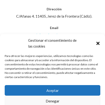
Dirección
C/Afanas 4. 11405, Jerez de la Frontera (Cádiz).
Email
info@afanasjerez.com
Gestionar el consentimiento de
las cookies
Teléfono
956 30 88 45
Para ofrecer las mejores experiencias, utilizamos tecnologías como las
cookies para almacenar y/o acceder a la información del dispositivo. El
consentimiento de estas tecnologías nos permitirá procesar datos como el
Aviso Legal
comportamiento de navegación o las identificaciones únicas en este sitio.
No consentir o retirar el consentimiento, puede afectar negativamente a
ciertas características y funciones.
Política de Privacidad
Aceptar
Política de Cookies
Denegar