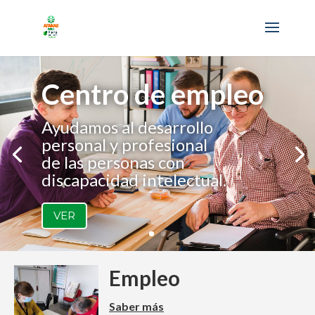
Centro de empleo
Ayudamos al desarrollo
personal y profesional
de las personas con
discapacidad intelectual.
VER
Empleo
Saber más