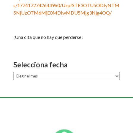
s/1774172742643960/UzpfSTE3OTU5ODIyNTM
5NjUzOTM6MjE0MDIwMDU5Mjg3Njg4OQ/
¡Una cita que no hay que perderse!
Selecciona fecha
Selecciona
fecha