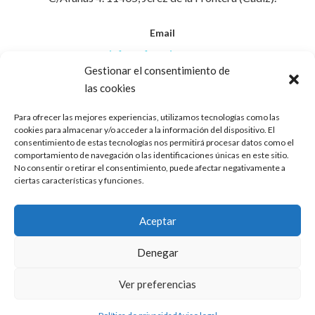
Email
info@afanasjerez.com
Gestionar el consentimiento de
las cookies
Teléfono
956 30 88 45
Para ofrecer las mejores experiencias, utilizamos tecnologías como las
cookies para almacenar y/o acceder a la información del dispositivo. El
consentimiento de estas tecnologías nos permitirá procesar datos como el
Aviso Legal
comportamiento de navegación o las identificaciones únicas en este sitio.
No consentir o retirar el consentimiento, puede afectar negativamente a
ciertas características y funciones.
Política de Privacidad
Aceptar
Política de Cookies
Denegar
Ver preferencias
2024 © AFANAS Jerez. Todos los derechos reservados.