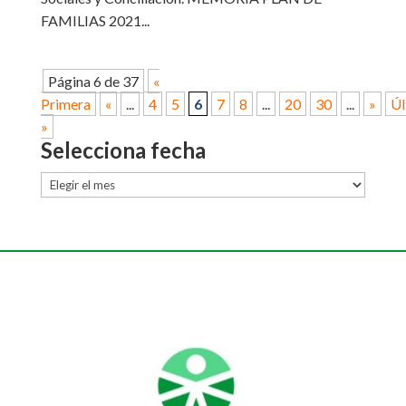
FAMILIAS 2021...
Página 6 de 37
«
Primera
«
...
4
5
6
7
8
...
20
30
...
»
Úl
»
Selecciona fecha
Selecciona
fecha