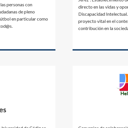
 las personas con
directo en las vidas y op
iudadanas de pleno
Discapacidad Intelectual.
fútbol en particular como
proyecto vital en el conte
 tod@s.
contribución en la socied
es
Universidad de Cádiz se
Convenios de colaboració