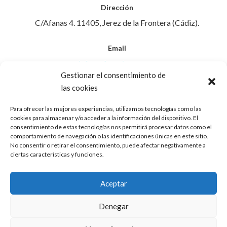
Dirección
C/Afanas 4. 11405, Jerez de la Frontera (Cádiz).
Email
info@afanasjerez.com
Gestionar el consentimiento de
las cookies
Teléfono
956 30 88 45
Para ofrecer las mejores experiencias, utilizamos tecnologías como las
cookies para almacenar y/o acceder a la información del dispositivo. El
consentimiento de estas tecnologías nos permitirá procesar datos como el
Aviso Legal
comportamiento de navegación o las identificaciones únicas en este sitio.
No consentir o retirar el consentimiento, puede afectar negativamente a
ciertas características y funciones.
Política de Privacidad
Aceptar
Política de Cookies
Denegar