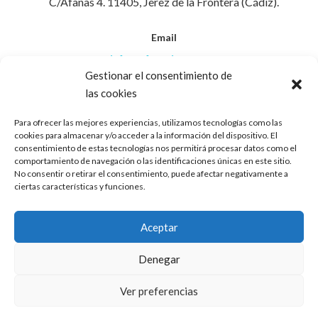
C/Afanas 4. 11405, Jerez de la Frontera (Cádiz).
Email
info@afanasjerez.com
Gestionar el consentimiento de
las cookies
Teléfono
956 30 88 45
Para ofrecer las mejores experiencias, utilizamos tecnologías como las
cookies para almacenar y/o acceder a la información del dispositivo. El
consentimiento de estas tecnologías nos permitirá procesar datos como el
Aviso Legal
comportamiento de navegación o las identificaciones únicas en este sitio.
No consentir o retirar el consentimiento, puede afectar negativamente a
ciertas características y funciones.
Política de Privacidad
Aceptar
Política de Cookies
Denegar
Ver preferencias