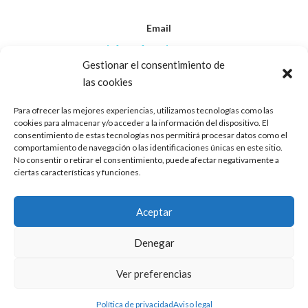
Email
info@afanasjerez.com
Gestionar el consentimiento de
las cookies
Teléfono
956 30 88 45
Para ofrecer las mejores experiencias, utilizamos tecnologías como las
cookies para almacenar y/o acceder a la información del dispositivo. El
consentimiento de estas tecnologías nos permitirá procesar datos como el
Aviso Legal
comportamiento de navegación o las identificaciones únicas en este sitio.
No consentir o retirar el consentimiento, puede afectar negativamente a
ciertas características y funciones.
Política de Privacidad
Aceptar
Política de Cookies
Denegar
Ver preferencias
2024 © AFANAS Jerez. Todos los derechos reservados.
Política de privacidad
Aviso legal