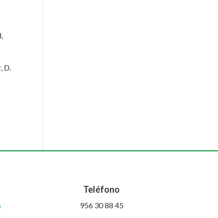
,
, D.
Teléfono
m
956 30 88 45