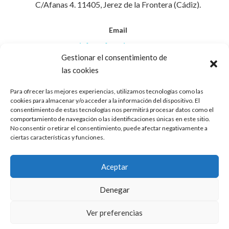
C/Afanas 4. 11405, Jerez de la Frontera (Cádiz).
Email
info@afanasjerez.com
Gestionar el consentimiento de
las cookies
Teléfono
956 30 88 45
Para ofrecer las mejores experiencias, utilizamos tecnologías como las
cookies para almacenar y/o acceder a la información del dispositivo. El
consentimiento de estas tecnologías nos permitirá procesar datos como el
Aviso Legal
comportamiento de navegación o las identificaciones únicas en este sitio.
No consentir o retirar el consentimiento, puede afectar negativamente a
ciertas características y funciones.
Política de Privacidad
Aceptar
Política de Cookies
Denegar
Ver preferencias