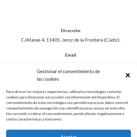
Dirección
C/Afanas 4. 11405, Jerez de la Frontera (Cádiz).
Email
info@afanasjerez.com
Gestionar el consentimiento de
las cookies
Teléfono
956 30 88 45
Para ofrecer las mejores experiencias, utilizamos tecnologías como las
cookies para almacenar y/o acceder a la información del dispositivo. El
consentimiento de estas tecnologías nos permitirá procesar datos como el
Aviso Legal
comportamiento de navegación o las identificaciones únicas en este sitio.
No consentir o retirar el consentimiento, puede afectar negativamente a
ciertas características y funciones.
Política de Privacidad
Aceptar