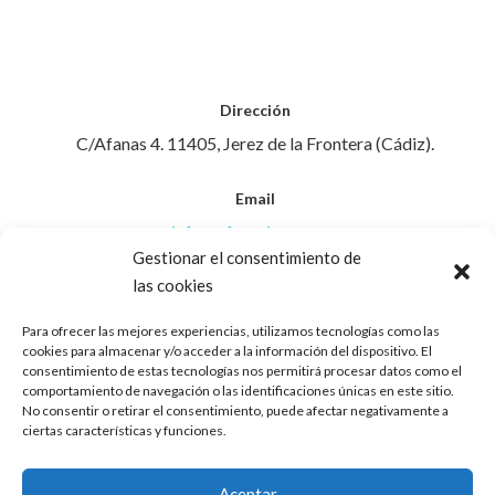
Dirección
C/Afanas 4. 11405, Jerez de la Frontera (Cádiz).
Email
info@afanasjerez.com
Gestionar el consentimiento de
las cookies
Teléfono
956 30 88 45
Para ofrecer las mejores experiencias, utilizamos tecnologías como las
cookies para almacenar y/o acceder a la información del dispositivo. El
consentimiento de estas tecnologías nos permitirá procesar datos como el
Aviso Legal
comportamiento de navegación o las identificaciones únicas en este sitio.
No consentir o retirar el consentimiento, puede afectar negativamente a
ciertas características y funciones.
Política de Privacidad
Aceptar