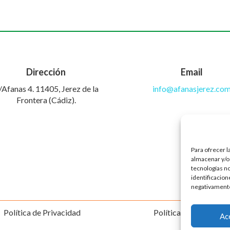
Dirección
Email
/Afanas 4. 11405, Jerez de la
info@afanasjerez.co
Frontera (Cádiz).
Para ofrecer l
almacenar y/o 
tecnologías n
identificacion
negativamente 
Política de Privacidad
Política de Cookies
Ac