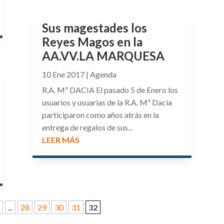
Sus magestades los
Reyes Magos en la
AA.VV.LA MARQUESA
10 Ene 2017
|
Agenda
R.A. Mª DACIA El pasado 5 de Enero los
usuarios y usuarias de la R.A. Mª Dacia
participaron como años atrás en la
entrega de regalos de sus...
LEER MÁS
0
...
28
29
30
31
32