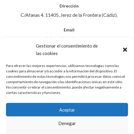
Dirección
C/Afanas 4. 11405, Jerez de la Frontera (Cádiz).
Email
info@afanasjerez.com
Gestionar el consentimiento de
las cookies
Teléfono
956 30 88 45
Para ofrecer las mejores experiencias, utilizamos tecnologías como las
cookies para almacenar y/o acceder a la información del dispositivo. El
consentimiento de estas tecnologías nos permitirá procesar datos como el
Aviso Legal
comportamiento de navegación o las identificaciones únicas en este sitio.
No consentir o retirar el consentimiento, puede afectar negativamente a
ciertas características y funciones.
Política de Privacidad
Aceptar
Política de Cookies
Denegar